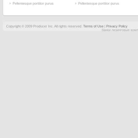
Pellentesque porttitor purus
Pellentesque porttitor purus
Copyright © 2009 Producer Inc. All rights reserved.
Terms of Use
|
Privacy Policy
банки лизинговые ком