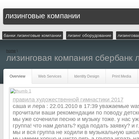
лизинговые компании
банки лизинговые компании
лизинг оборудование
лизингова
home
\
лизинговая компания сбербанк 
Overview
Web Services
Identity Design
Print Media
правила художественной гимнастики 2017
саша и лера : 22.01.2010 в 17:39 уважаемые was
прочитали ваши рекомендации по поводу детск
мы уже соченили песню и музыку тоже. у нас уж
группа! что нам делать? куда подать заявку? и 
мы и вся группа не ходили в музыкальную школ
мы умеем хоршо и чисто петь а группа играть н