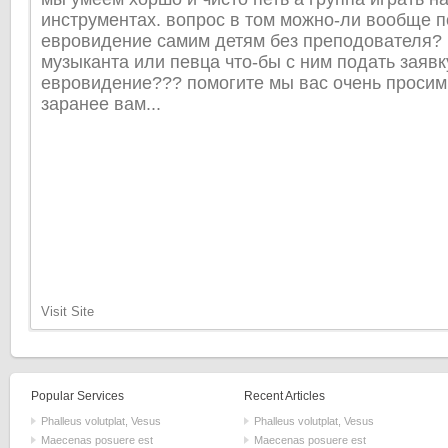
инструментах. вопрос в том можно-ли вообще п
евровидение самим детям без преподователя? 
музыканта или певца что-бы с ним подать заявк
евровидение??? помогите мы вас очень просим!!!
заранее вам...
Visit Site
Popular Services
Recent Articles
Phalleus volutplat, Vesus
Phalleus volutplat, Vesus
Maecenas posuere est
Maecenas posuere est