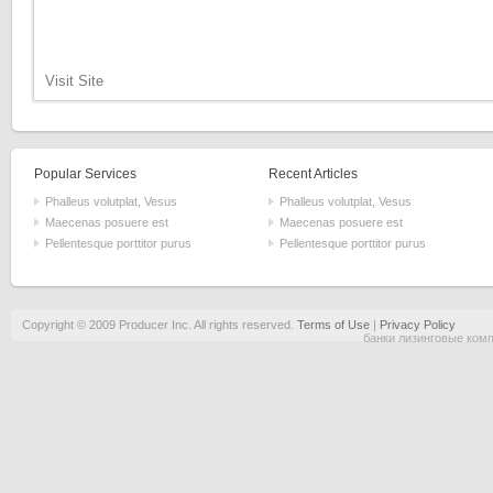
Visit Site
Popular Services
Recent Articles
Phalleus volutplat, Vesus
Phalleus volutplat, Vesus
Maecenas posuere est
Maecenas posuere est
Pellentesque porttitor purus
Pellentesque porttitor purus
Copyright © 2009 Producer Inc. All rights reserved.
Terms of Use
|
Privacy Policy
банки лизинговые ком